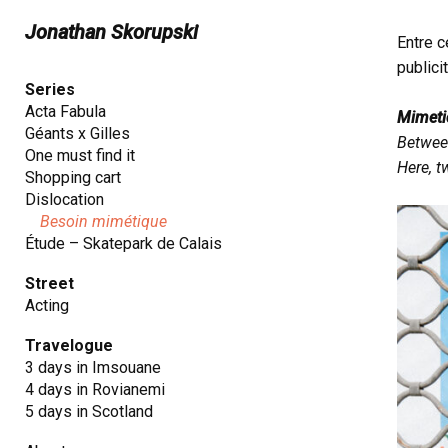
Jonathan Skorupski
Entre c
publici
Series
Acta Fabula
Mimeti
Géants x Gilles
Between
One must find it
Here, t
Shopping cart
Dislocation
Besoin mimétique
Étude – Skatepark de Calais
Street
Acting
Travelogue
3 days in Imsouane
4 days in Rovianemi
5 days in Scotland