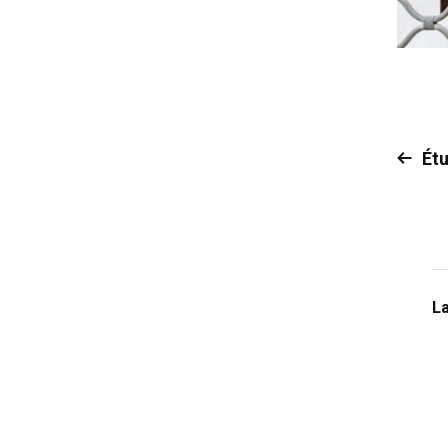
Étu
L